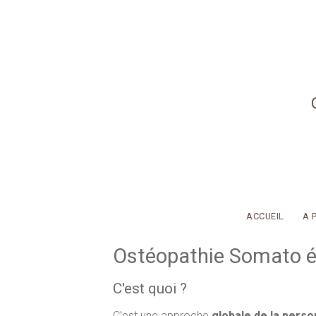
Aller au contenu principal
ACCUEIL
A 
Ostéopathie Somato 
C'est quoi ?
C’est une approche
globale de la pers