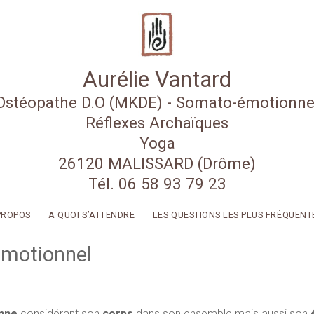
Aurélie Vantard
Ostéopathe D.O (MKDE) - Somato-émotionne
Réflexes Archaïques
Yoga
26120 MALISSARD (Drôme)
Tél. 06 58 93 79 23
PROPOS
A QUOI S’ATTENDRE
LES QUESTIONS LES PLUS FRÉQUENT
émotionnel
onne
considérant son
corps
dans son ensemble mais aussi son