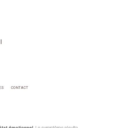
l
ES
CONTACT
état émotionnel.
Le symptôme résulte