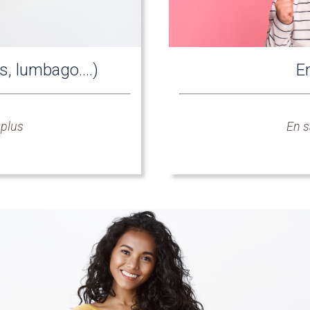
s, lumbago....)
E
 plus
En s