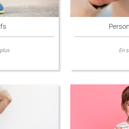
ifs
Perso
 plus
En s