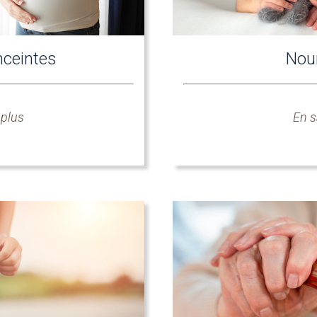
ceintes
Nou
 plus
En s